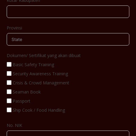
Kota/ Kabupaten
Provinsi
Dokumen/ Sertifikat yang akan dibuat
Basic Safety Training
Security Awareness Training
Crisis & Crowd Management
Seaman Book
Passport
Ship Cook / Food Handling
No. NIK