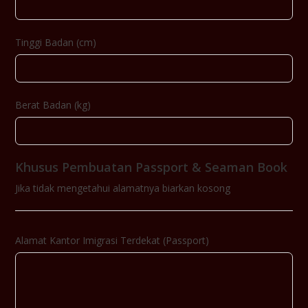
Tinggi Badan (cm)
Berat Badan (kg)
Khusus Pembuatan Passport & Seaman Book
Jika tidak mengetahui alamatnya biarkan kosong
Alamat Kantor Imigrasi Terdekat (Passport)