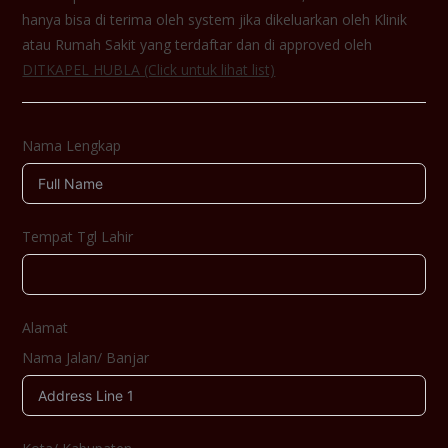
hanya bisa di terima oleh system jika dikeluarkan oleh Klinik
atau Rumah Sakit yang terdaftar dan di approved oleh
DITKAPEL HUBLA (Click untuk lihat list)
Nama Lengkap
Tempat Tgl Lahir
Alamat
Nama Jalan/ Banjar